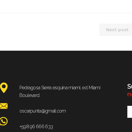
Next post
S
Pedragosa Sierra esquina miami, ed. Miami
n
Boulevard.
oscarpunta@gmail.com
+598 96 666 633