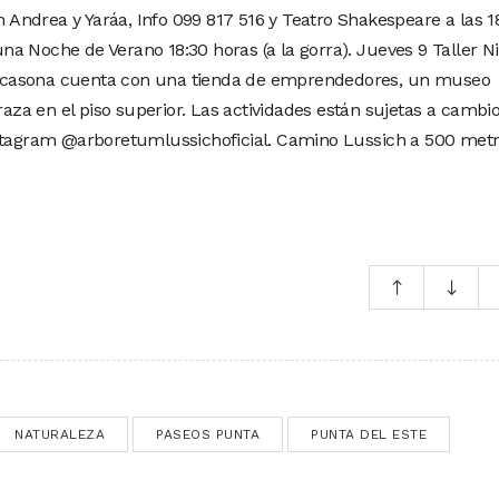
an Andrea y Yaráa, Info 099 817 516 y Teatro Shakespeare a las 1
a Noche de Verano 18:30 horas (a la gorra). Jueves 9 Taller N
 La casona cuenta con una tienda de emprendedores, un museo
rraza en el piso superior. Las actividades están sujetas a cambi
nstagram @arboretumlussichoficial. Camino Lussich a 500 met
NATURALEZA
PASEOS PUNTA
PUNTA DEL ESTE