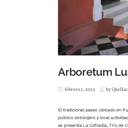
Arboretum Lu
febrero 1, 2023
by
QueHac
El tradicional paseo ubicado en P
público extranjero y local activi
se presenta La Cofradía, Trío de 