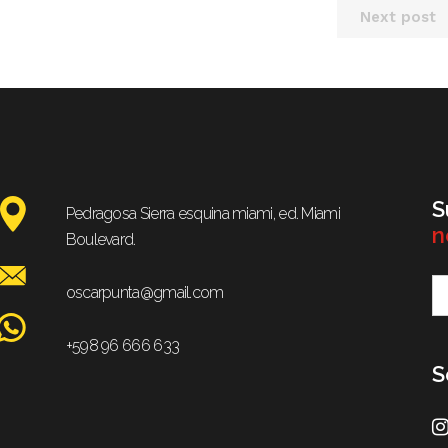
Next post
S
Pedragosa Sierra esquina miami, ed. Miami
n
Boulevard.
oscarpunta@gmail.com
+598 96 666 633
S