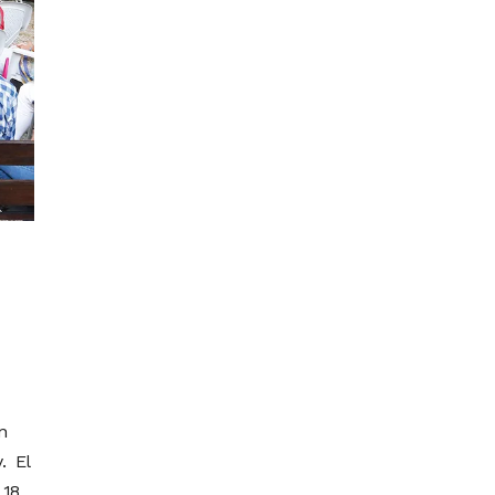
n
. El
 18