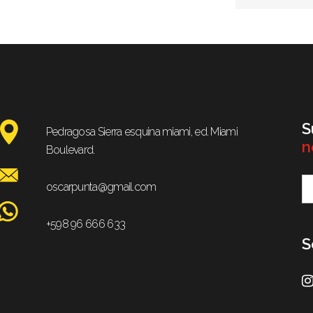
S
Pedragosa Sierra esquina miami, ed. Miami
n
Boulevard.
oscarpunta@gmail.com
+598 96 666 633
S