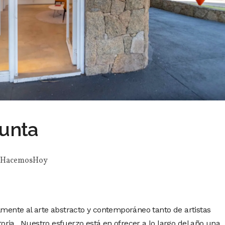
Punta
HacemosHoy
almente al arte abstracto y contemporáneo tanto de artistas
ria. Nuestro esfuerzo está en ofrecer a lo largo del año una