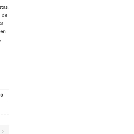
stas.
s de
os
 en
,
0