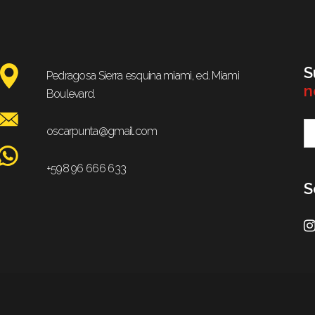
S
Pedragosa Sierra esquina miami, ed. Miami
n
Boulevard.
oscarpunta@gmail.com
+598 96 666 633
S