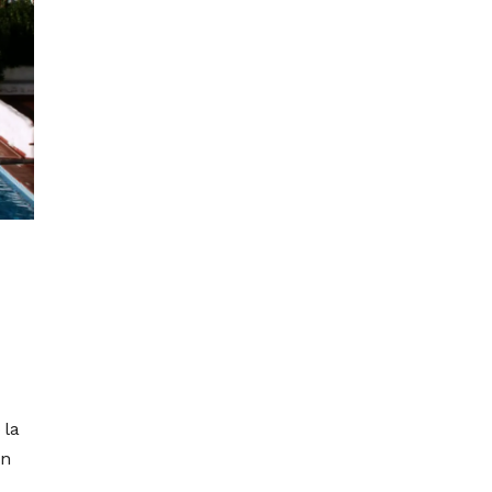
 la
En