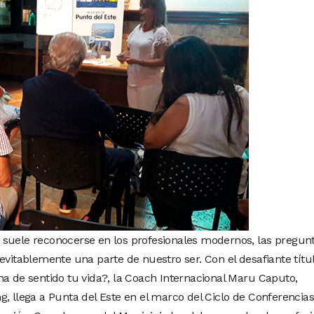
 suele reconocerse en los profesionales modernos, las pregun
evitablemente una parte de nuestro ser. Con el desafiante títu
na de sentido tu vida?, la Coach Internacional Maru Caputo,
g, llega a Punta del Este en el marco del Ciclo de Conferencias