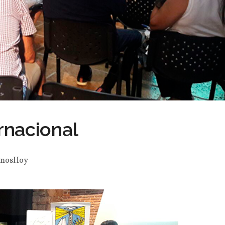
rnacional
mosHoy