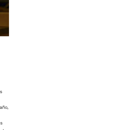
s
 año,
os