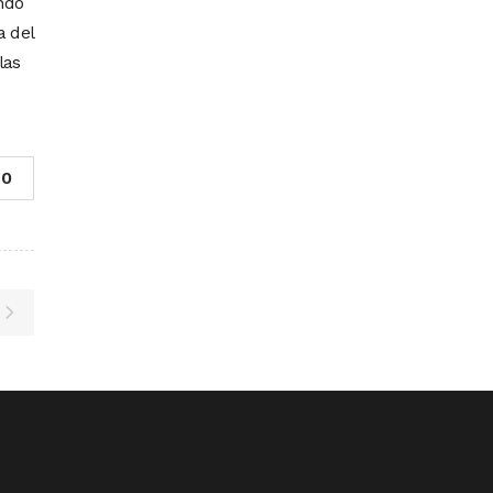
ndo
a del
las
0