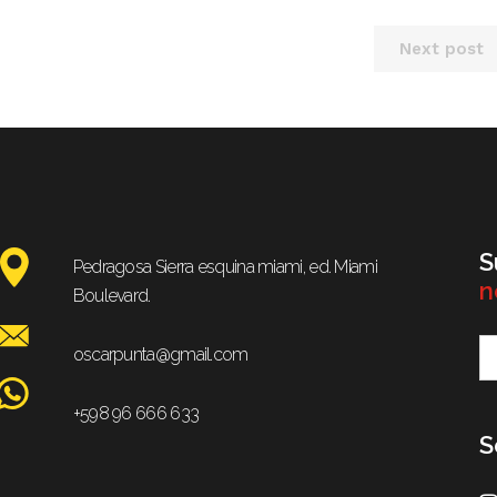
Next post
S
Pedragosa Sierra esquina miami, ed. Miami
n
Boulevard.
oscarpunta@gmail.com
+598 96 666 633
S