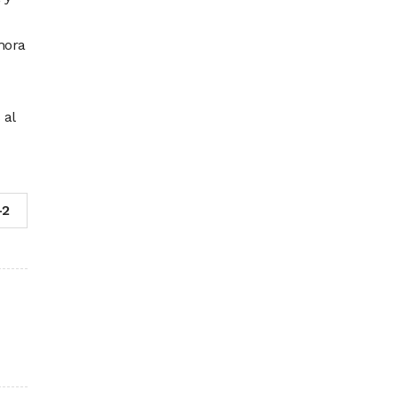
hora
 al
-2