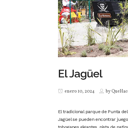
El Jagüel
enero 10, 2024
by
QueHac
El tradicional parque de Punta del 
Jagüel se pueden encontrar juego
toboganes gigantes, pista de patina