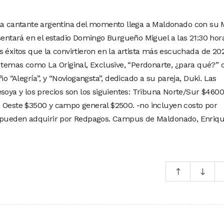
 la cantante argentina del momento llega a Maldonado con su
esentará en el estadio Domingo Burgueño Miguel a las 21:30 hor
s éxitos que la convirtieron en la artista más escuchada de 20
s temas como La Original, Exclusive, “Perdonarte, ¿para qué?” 
ño “Alegría”, y “Noviogangsta”, dedicado a su pareja, Duki. Las
soya y los precios son los siguientes: Tribuna Norte/Sur $4600
a Oeste $3500 y campo general $2500. -no incluyen costo por
e pueden adquirir por Redpagos. Campus de Maldonado, Enriq