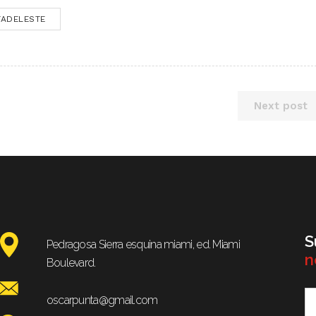
TADELESTE
Next post
S
Pedragosa Sierra esquina miami, ed. Miami
n
Boulevard.
oscarpunta@gmail.com