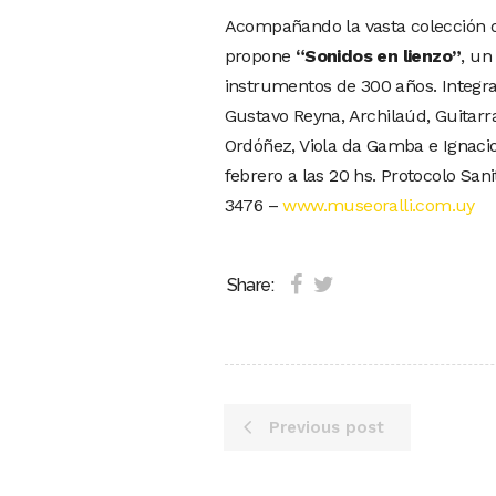
Acompañando la vasta colección d
propone
“Sonidos en lienzo”
, un
instrumentos de 300 años. Integrad
Gustavo Reyna, Archilaúd, Guitarra
Ordóñez, Viola da Gamba e Ignacio
febrero a las 20 hs. Protocolo San
3476 –
www.museoralli.com.uy
Share:
Previous post