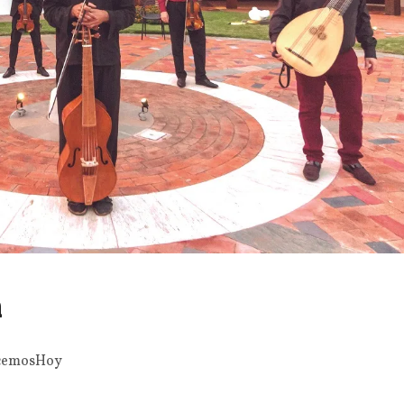
a
cemosHoy