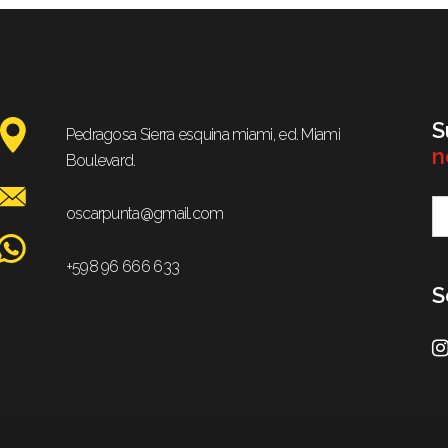
S
Pedragosa Sierra esquina miami, ed. Miami
n
Boulevard.
oscarpunta@gmail.com
+598 96 666 633
S