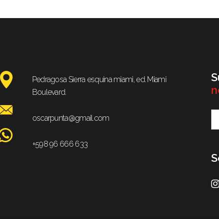
S
Pedragosa Sierra esquina miami, ed. Miami
n
Boulevard.
oscarpunta@gmail.com
+598 96 666 633
S