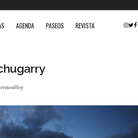
AS
AGENDA
PASEOS
REVISTA
chugarry
cemosHoy