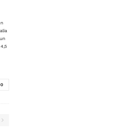
ón
alia
 un
 4,5
0