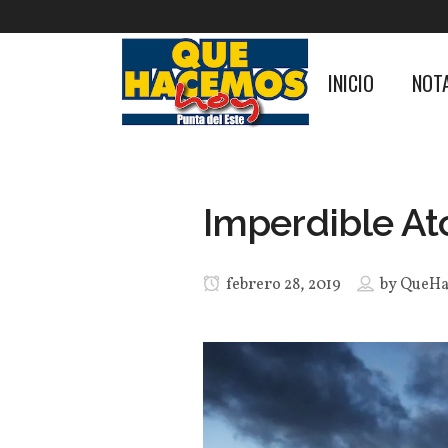
INICIO
NOT
Imperdible At
febrero 28, 2019
by
QueHa