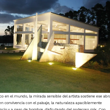
o en el mundo, la mirada sensible del artista sostiene ese abr
 en convivencia con el paisaje, la naturaleza apaciblemente
lencio y a paso de hombre, disfrutando del poderoso mix. Con