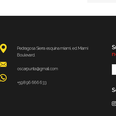
S
Pedragosa Sierra esquina miami, ed. Miami
n
Boulevard.
oscarpunta@gmail.com
+598 96 666 633
S