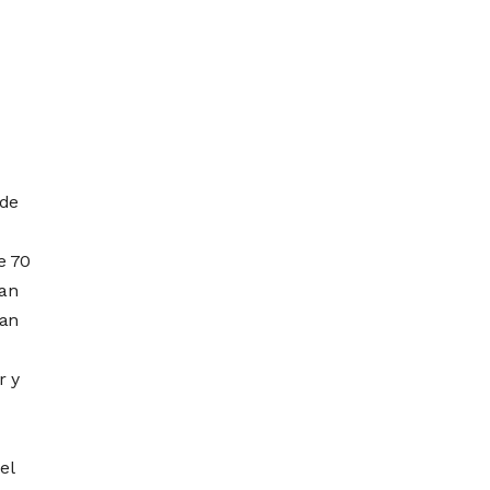
sde
e 70
ean
ran
r y
el