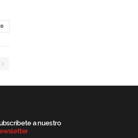
0
ubscribete a nuestro
ewsletter