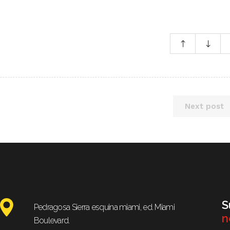
Next post
S
Pedragosa Sierra esquina miami, ed. Miami
n
Boulevard.