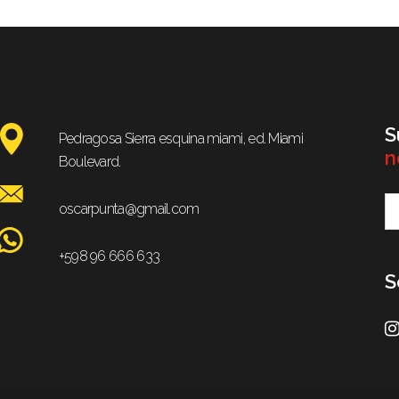
S
Pedragosa Sierra esquina miami, ed. Miami
n
Boulevard.
oscarpunta@gmail.com
+598 96 666 633
S