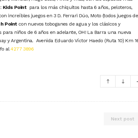
d:
Kids
Point
para los más chiquitos hasta 6 años, peloteros,
on increíbles juegos en 3 D. Ferrari Dúo, Moto (todos juegos d
h Point
con nuevos toboganes de agua y los clásicos y
es para niños de 6 años en adelante, OH! La Barra una nueva
ay y Argentina. Avenida Eduardo Víctor Haedo (Ruta 10) Km 1
nfo al
4277 3896
Next post