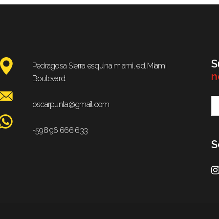
S
Pedragosa Sierra esquina miami, ed. Miami
n
Boulevard.
oscarpunta@gmail.com
+598 96 666 633
S