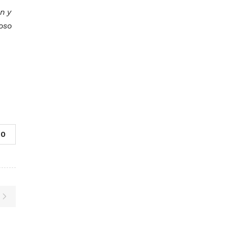
ón y
coso
0