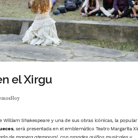
n el Xirgu
emosHoy
 William Shakespeare y una de sus obras icónicas, la popular
nueces
, será presentada en el emblemático Teatro Margarita Xi
ada de manera atemporal, con grandes guiños musicales y