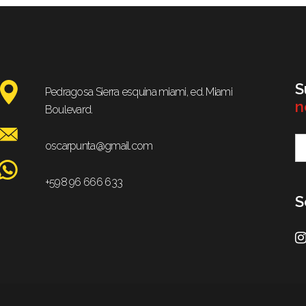
S
Pedragosa Sierra esquina miami, ed. Miami
n
Boulevard.
oscarpunta@gmail.com
+598 96 666 633
S