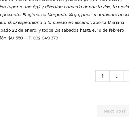
an lugar a una ágil y divertida comedia donde la risa, la pasi
án presente. Elegimos el Margarita Xirgu, pues el ambiente bos
sfera shakespeareana a la puesta en escena
”, aporta Mariana
ábado 22 de enero, y todos los sábados hasta el 19 de febrero
ión: $U 550 – T. 092 049 379
Next post