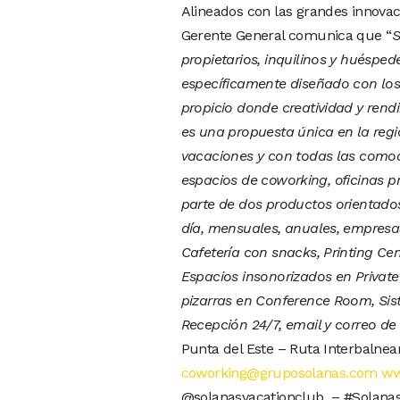
Alineados con las grandes innovac
Gerente General comunica que “
S
propietarios, inquilinos y huéspe
específicamente diseñado con los
propicio donde creatividad y ren
es una propuesta única en la regi
vacaciones y con todas las comod
espacios de coworking, oficinas p
parte de dos productos orientados 
día, mensuales, anuales, empresas
Cafetería con snacks, Printing Ce
Espacios insonorizados en Private
pizarras en Conference Room, Sis
Recepción 24/7, email y correo de 
Punta del Este – Ruta Interbalnea
coworking@gruposolanas.com
ww
@solanasvacationclub – #Solana