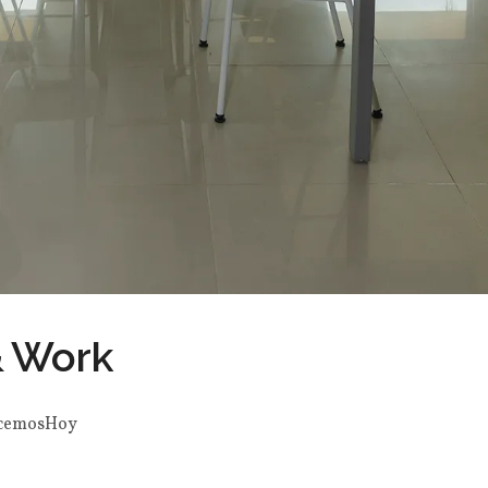
& Work
cemosHoy