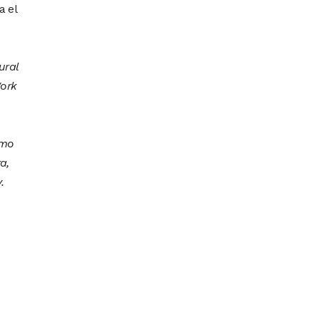
a el
ural
Work
omo
a,
.