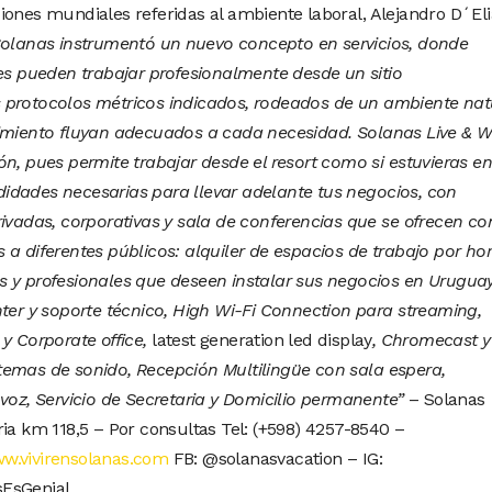
iones mundiales referidas al ambiente laboral, Alejandro D´Eli
olanas instrumentó un nuevo concepto en servicios, donde
des pueden trabajar profesionalmente desde un sitio
 protocolos métricos indicados, rodeados de un ambiente nat
dimiento fluyan adecuados a cada necesidad. Solanas Live & 
ón, pues permite trabajar desde el resort como si estuvieras en
idades necesarias para llevar adelante tus negocios, con
rivadas, corporativas y sala de conferencias que se ofrecen c
a diferentes públicos: alquiler de espacios de trabajo por hor
 y profesionales que deseen instalar sus negocios en Uruguay
nter y soporte técnico, High Wi-Fi Connection para streaming,
 y Corporate office,
latest generation led display
, Chromecast y
temas de sonido, Recepción Multilingüe con sala espera,
voz, Servicio de Secretaria y Domicilio permanente”
– Solanas
ria km 118,5 – Por consultas Tel: (+598) 4257-8540 –
w.vivirensolanas.com
FB: @solanasvacation – IG:
sEsGenial