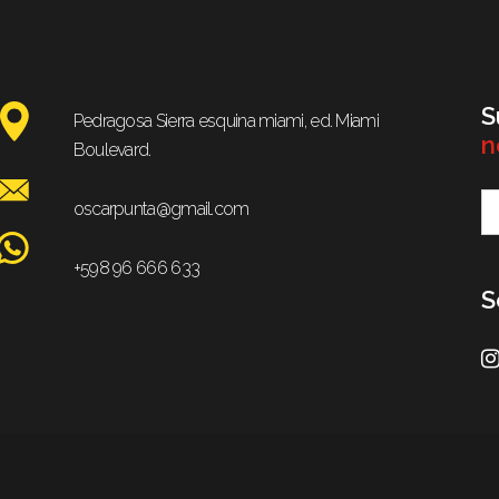
S
Pedragosa Sierra esquina miami, ed. Miami
n
Boulevard.
oscarpunta@gmail.com
+598 96 666 633
S