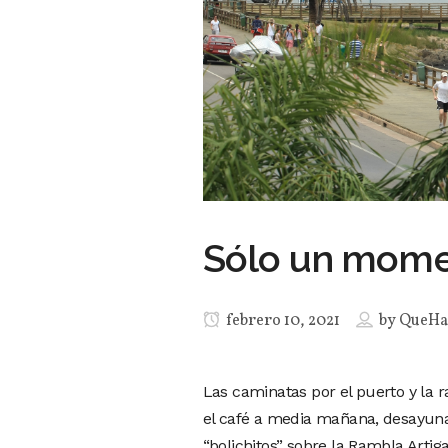
Sólo un momen
febrero 10, 2021
by
QueHa
Las caminatas por el puerto y la 
el café a media mañana, desayuna
“bolichitos” sobre la Rambla Art