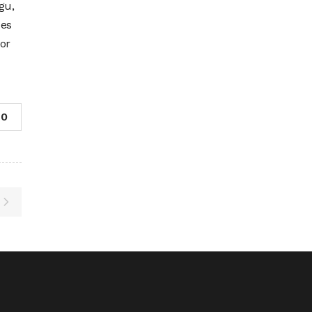
gu,
 es
or
0