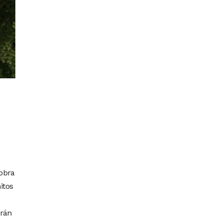
 obra
itos
arán