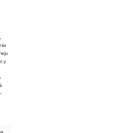
,
arás
nejo
o y
a
á
–
0