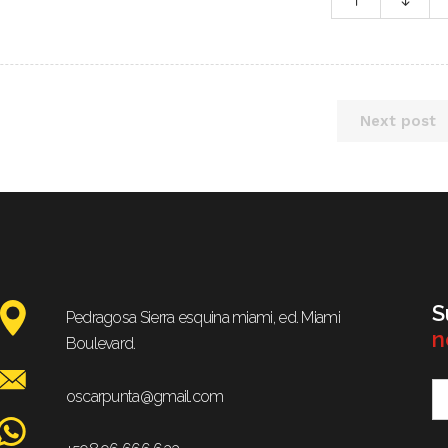
Next post
S
Pedragosa Sierra esquina miami, ed. Miami
n
Boulevard.
oscarpunta@gmail.com