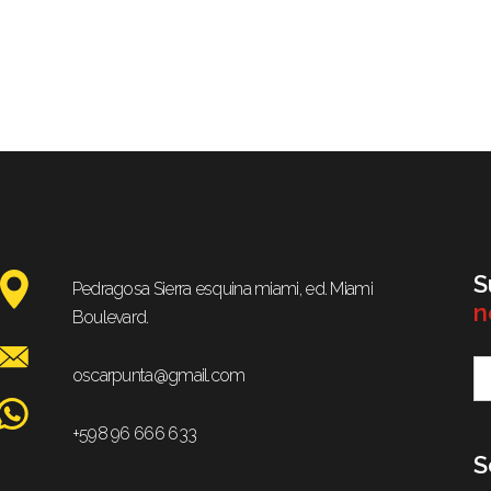
S
Pedragosa Sierra esquina miami, ed. Miami
n
Boulevard.
oscarpunta@gmail.com
+598 96 666 633
S