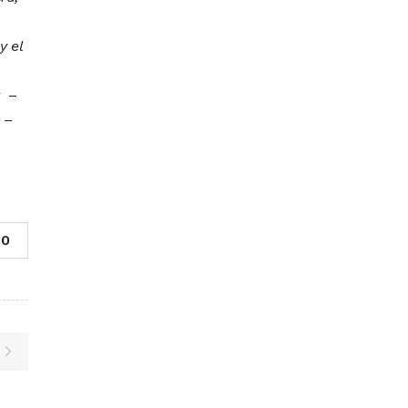
y el
r –
–
0