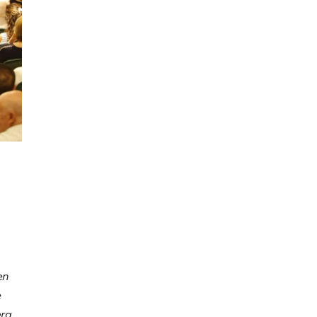
en
e
ra,