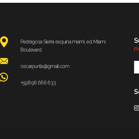
S
Pedragosa Sierra esquina miami, ed. Miami
n
Boulevard.
oscarpunta@gmail.com
+598 96 666 633
S