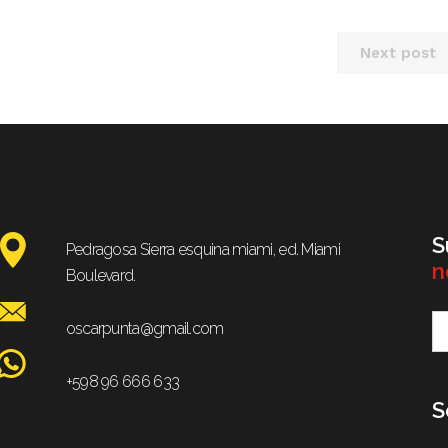
Next post
S
Pedragosa Sierra esquina miami, ed. Miami
n
Boulevard.
oscarpunta@gmail.com
+598 96 666 633
S