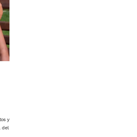
tos y
 del
a