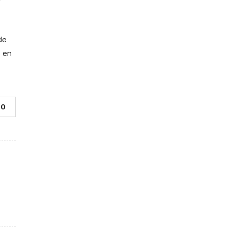
de
s en
0